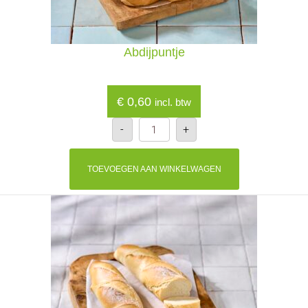
Abdijpuntje
€
0,60
incl. btw
Abdijpuntje
-
+
aantal
TOEVOEGEN AAN WINKELWAGEN