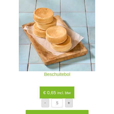
Beschuitebol
€
0,65
incl. btw
Beschuitebol
-
+
aantal