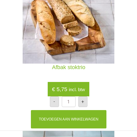
Afbak stoktrio
€
5,75
incl. btw
Afbak
-
+
stoktrio
aantal
TOEVOEGEN AAN WINKELWAGEN