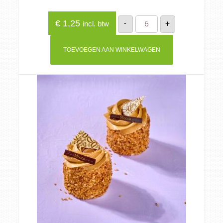
Mini
€
1,25
-
+
incl. btw
kersenflap
aantal
TOEVOEGEN AAN WINKELWAGEN