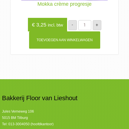
Mokka crème progresje
Mokka
€
3,25
-
+
incl. btw
crème
progresje
aantal
TOEVOEGEN AAN WINKELWAGEN
Bakkerij Floor van Lieshout
Jules Verneweg 106
5015 BM Tilburg
Tel:
013-3004050 (hoofdkantoor)