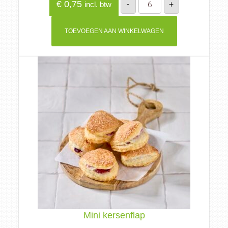
€
0,75
-
+
incl. btw
eierkoek
aantal
TOEVOEGEN AAN WINKELWAGEN
Mini kersenflap