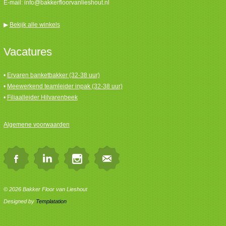
E-mail:
info@bakkerfloorvanlieshout.nl
▶
Bekijk alle winkels
Vacatures
•
Ervaren banketbakker (32-38 uur)
•
Meewerkend teamleider inpak (32-38 uur)
•
Filiaalleider Hilvarenbeek
Algemene voorwaarden
© 2026 Bakker Floor van Lieshout
Designed by
Templatation