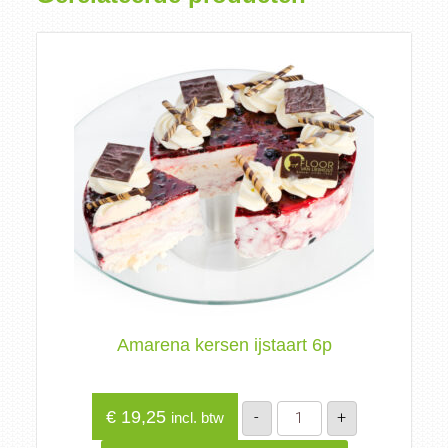
Amarena kersen ijstaart 6p
Amarena
€
19,25
-
+
incl. btw
kersen
ijstaart