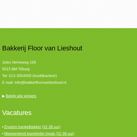
Bakkerij Floor van Lieshout
Jules Verneweg 106
5015 BM Tilburg
Tel:
013-3004050 (hoofdkantoor)
E-mail:
info@bakkerfloorvanlieshout.nl
▶
Bekijk alle winkels
Vacatures
•
Ervaren banketbakker (32-38 uur)
•
Meewerkend teamleider inpak (32-38 uur)