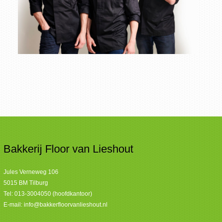
Bakkerij Floor van Lieshout
Jules Verneweg 106
5015 BM Tilburg
Tel:
013-3004050 (hoofdkantoor)
E-mail:
info@bakkerfloorvanlieshout.nl