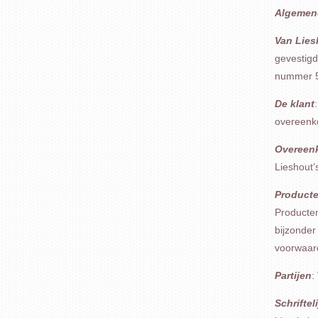
Algemen
Van Lies
gevestigd
nummer 51
De klant
overeenk
Overeen
Lieshout’
Product
Producten
bijzonder
voorwaard
Partijen
:
Schrifteli