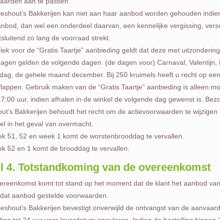
aarden aan te passen.
eshout’s Bakkerijen kan niet aan haar aanbod worden gehouden indien de
nbod, dan wel een onderdeel daarvan, een kennelijke vergissing, versch
itsluitend zo lang de voorraad strekt.
iek voor de “Gratis Taartje” aanbieding geldt dat deze met uitzondering
dagen gelden de volgende dagen: (de dagen voor) Carnaval, Valentijn
ag, de gehele maand december. Bij 250 kruimels heeft u recht op een gr
flappen. Gebruik maken van de “Gratis Taartje” aanbieding is alleen mog
7:00 uur, indien afhalen in de winkel de volgende dag gewenst is. Bezorg
out’s Bakkerijen behoudt het recht om de actievoorwaarden te wijzige
el in het geval van overmacht.
ek 51, 52 en week 1 komt de worstenbrooddag te vervallen.
ek 52 en 1 komt de brooddag te vervallen.
el 4. Totstandkoming van de overeenkomst
ereenkomst komt tot stand op het moment dat de klant het aanbod van 
j dat aanbod gestelde voorwaarden.
ieshout’s Bakkerijen bevestigt onverwijld de ontvangst van de aanvaar
ling tot 24 uur voor leverdatum annuleren. Indien de bestelling binnen