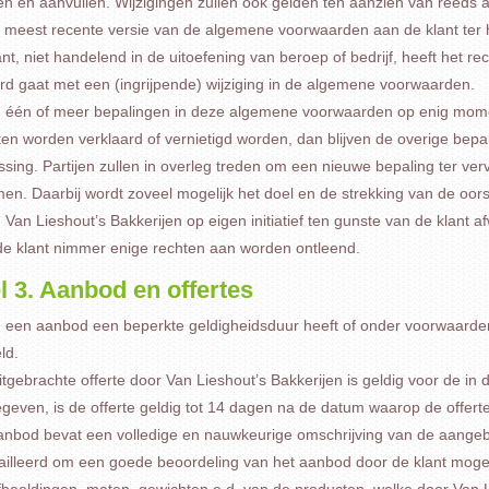
gen en aanvullen. Wijzigingen zullen ook gelden ten aanzien van reeds
e meest recente versie van de algemene voorwaarden aan de klant ter h
nt, niet handelend in de uitoefening van beroep of bedrijf, heeft het re
rd gaat met een (ingrijpende) wijziging in de algemene voorwaarden.
n één of meer bepalingen in deze algemene voorwaarden op enig moment g
en worden verklaard of vernietigd worden, dan blijven de overige bep
sing. Partijen zullen in overleg treden om een nieuwe bepaling ter ver
men. Daarbij wordt zoveel mogelijk het doel en de strekking van de oor
n Van Lieshout’s Bakkerijen op eigen initiatief ten gunste van de klan
de klant nimmer enige rechten aan worden ontleend.
l 3. Aanbod en offertes
n een aanbod een beperkte geldigheidsduur heeft of onder voorwaarden 
ld.
tgebrachte offerte door Van Lieshout’s Bakkerijen is geldig voor de in 
even, is de offerte geldig tot 14 dagen na de datum waarop de offerte 
anbod bevat een volledige en nauwkeurige omschrijving van de aangeb
ailleerd om een goede beoordeling van het aanbod door de klant mogel
afbeeldingen, maten, gewichten e.d. van de producten, welke door Van L