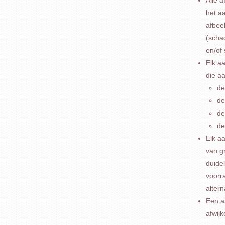
het a
afbee
(scha
en/of
Elk aa
die aa
de
de
de
de
Elk a
van gr
duidel
voorra
altern
Een a
afwij