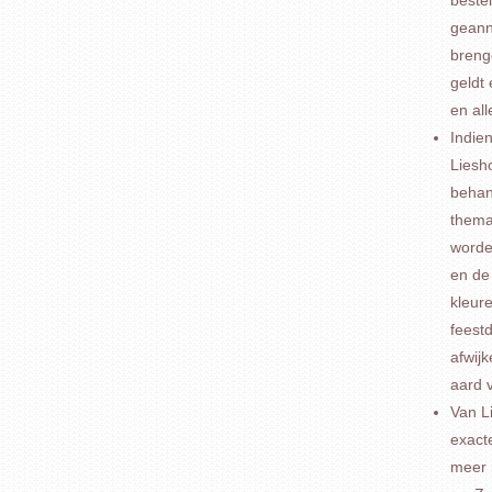
geann
breng
geldt
en al
Indie
Liesho
behan
thema
worde
en de 
kleure
feest
afwij
aard 
Van Li
exact
meer m