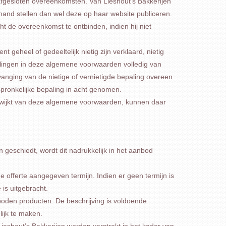
 afgesloten overeenkomsten. Van Lieshout’s Bakkerijen
and stellen dan wel deze op haar website publiceren.
cht de overeenkomst te ontbinden, indien hij niet
eheel of gedeeltelijk nietig zijn verklaard, nietig
alingen in deze algemene voorwaarden volledig van
vanging van de nietige of vernietigde bepaling overeen
spronkelijke bepaling in acht genomen.
t afwijkt van deze algemene voorwaarden, kunnen daar
geschiedt, wordt dit nadrukkelijk in het aanbod
de offerte aangegeven termijn. Indien er geen termijn is
is uitgebracht.
oden producten. De beschrijving is voldoende
ijk te maken.
ieshout’s Bakkerijen worden verstrekt in het kader van