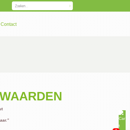
Contact
RWAARDEN
ut
aar.”