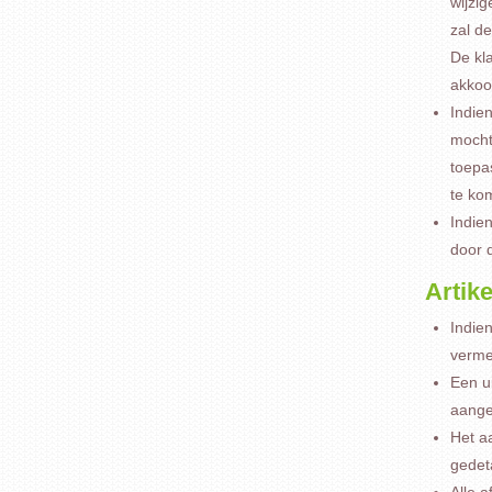
wijzi
zal d
De kla
akkoo
Indie
mocht
toepas
te ko
Indie
door 
Artike
Indie
verme
Een ui
aangeg
Het a
gedet
Alle 