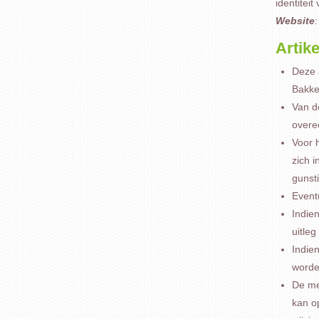
identitei
Website
Artik
Deze 
Bakke
Van de
overe
Voor 
zich 
gunsti
Event
Indie
uitleg
Indien
worde
De me
kan o