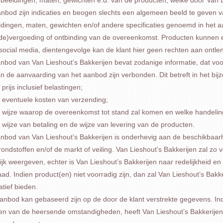
anbod zijn indicaties en beogen slechts een algemeen beeld te geven 
ldingen, maten, gewichten en/of andere specificaties genoemd in het a
de)vergoeding of ontbinding van de overeenkomst. Producten kunnen e
 social media, dientengevolge kan de klant hier geen rechten aan ontle
nbod van Van Lieshout’s Bakkerijen bevat zodanige informatie, dat voor d
n de aanvaarding van het aanbod zijn verbonden. Dit betreft in het bij
 prijs inclusief belastingen;
 eventuele kosten van verzending;
 wijze waarop de overeenkomst tot stand zal komen en welke handeling
 wijze van betaling en de wijze van levering van de producten.
anbod van Van Lieshout’s Bakkerijen is onderhevig aan de beschikbaarh
ondstoffen en/of de markt of veiling. Van Lieshout’s Bakkerijen zal zo
ijk weergeven, echter is Van Lieshout’s Bakkerijen naar redelijkheid en
ad. Indien product(en) niet voorradig zijn, dan zal Van Lieshout’s Bakke
atief bieden.
anbod kan gebaseerd zijn op de door de klant verstrekte gegevens. Ind
ken van de heersende omstandigheden, heeft Van Lieshout’s Bakkerijen 