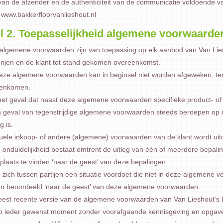
t van de afzender en de authenticiteit van de communicatie voldoende va
: www.bakkerfloorvanlieshout.nl
el 2. Toepasselijkheid algemene voorwaarde
algemene voorwaarden zijn van toepassing op elk aanbod van Van Liesh
rijen en de klant tot stand gekomen overeenkomst.
ze algemene voorwaarden kan in beginsel niet worden afgeweken, tenzij 
enkomen.
het geval dat naast deze algemene voorwaarden specifieke product- of
in geval van tegenstrijdige algemene voorwaarden steeds beroepen op 
g is.
uele inkoop- of andere (algemene) voorwaarden van de klant wordt uit
n onduidelijkheid bestaat omtrent de uitleg van één of meerdere bepa
 plaats te vinden ‘naar de geest’ van deze bepalingen.
 zich tussen partijen een situatie voordoet die niet in deze algemene v
n beoordeeld ‘naar de geest’ van deze algemene voorwaarden.
est recente versie van de algemene voorwaarden van Van Lieshout’s Ba
p ieder gewenst moment zonder voorafgaande kennisgeving en opgav