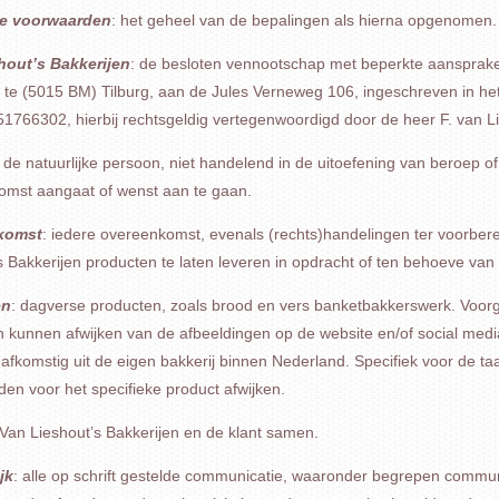
e voorwaarden
: het geheel van de bepalingen als hierna opgenomen.
hout’s Bakkerijen
: de besloten vennootschap met beperkte aansprakeli
 te (5015 BM) Tilburg, aan de Jules Verneweg 106, ingeschreven in h
766302, hierbij rechtsgeldig vertegenwoordigd door de heer F. van L
: de natuurlijke persoon, niet handelend in de uitoefening van beroep of
omst aangaat of wenst aan te gaan.
komst
: iedere overeenkomst, evenals (rechts)handelingen ter voorbere
s Bakkerijen producten te laten leveren in opdracht of ten behoeve van 
en
: dagverse producten, zoals brood en vers banketbakkerswerk. Voorg
 kunnen afwijken van de afbeeldingen op de website en/of social medi
 afkomstig uit de eigen bakkerij binnen Nederland. Specifiek voor de
en voor het specifieke product afwijken.
 Van Lieshout’s Bakkerijen en de klant samen.
jk
: alle op schrift gestelde communicatie, waaronder begrepen communic