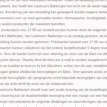
uleerd, dan heeft Van Lieshout’s Bakkerijen het recht om de reeds inge
en. Annulering van een bestelling kan geweigerd worden wegens bederfe
 eveneens voor op maat gemaakte taarten, themataarten, bruidsgebak, t
le andere producten die maatwerk betreffen.
n product(en) voor 17:00 uur besteld worden kunnen deze de volgende 
ut’s Bakkerijen. Van Lieshout’s Bakkerijen is op zondag gesloten, de b
deling kunnen worden genomen. Fototaarten besteld voor 17:00 uur wo
taarten kunnen uitsluitend via het (online) bestelformulier 5 dagen 
n. Voor de taarten komt het voor rekening en risico van de klant om af
juiste kleuren. Daarbij dient de tekst per e-mail te worden aangeleverd.
n en kwaliteit te leveren bij het afdrukken, echter kan dit naar redelijk
dagen gelden afwijkende bezorgdagen en tijden. Voor speciale acties en
kende bezorgtijden zijn aangegeven en/of bepaalde bezorgtijden zijn ui
van de actie en/of de aard van de actieproducten.
eshout’s Bakkerijen streeft naar een snelle levering van de bestelling(en) 
e levering kan de daadwerkelijke bezorging met een marge van een hal
aar niet uitsluitend de volgende afwijkingen en uitzonderingen zijn va