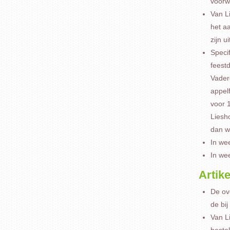
voorw
Van Li
het aa
zijn u
Specif
feest
Vaderd
appel
voor 1
Liesh
dan w
In we
In we
Artik
De ov
de bi
Van L
bestel