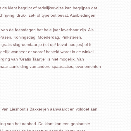
 klant begrijpt of redelijkerwijze kan begrijpen dat
rijving, druk-, zet- of typefout bevat. Aanbiedingen
 van de feestdagen het hele jaar leverbaar zijn. Als
, Pasen, Koningsdag, Moederdag, Pinksteren,
atis slagroomtaartje (let op! bevat nootjes) of 5
elijk wanneer er vooraf besteld wordt in de winkel
ing van ‘Gratis Taartje” is niet mogelijk. Van
n naar aanleiding van andere spaaracties, evenementen
Van Lieshout’s Bakkerijen aanvaardt en voldoet aan
ding van het aanbod. De klant kan een geplaatste
 24 uur voor de leverdatum door de klant wordt