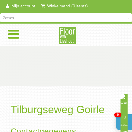
Mijn account
Winkelmand (0 items)
Tilburgseweg Goirle
0
Contactgegevens