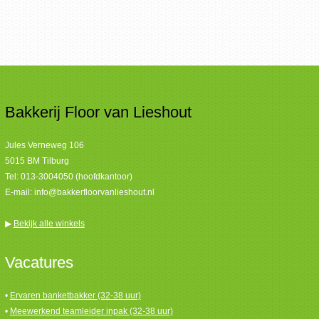
Bakkerij Floor van Lieshout
Jules Verneweg 106
5015 BM Tilburg
Tel:
013-3004050 (hoofdkantoor)
E-mail:
info@bakkerfloorvanlieshout.nl
▶
Bekijk alle winkels
Vacatures
•
Ervaren banketbakker (32-38 uur)
•
Meewerkend teamleider inpak (32-38 uur)