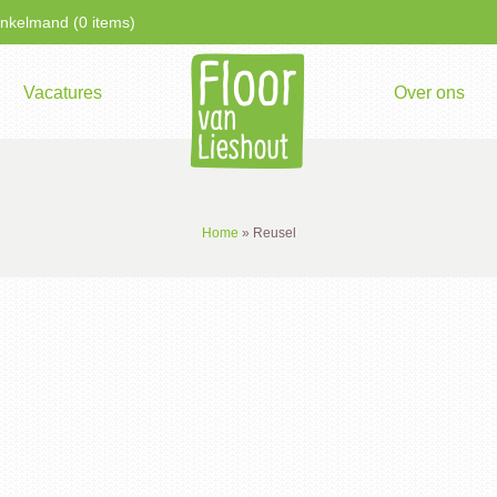
kelmand (0 items)
Vacatures
Over ons
Home
»
Reusel