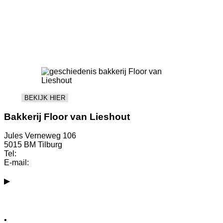
BEKIJK HIER
Bakkerij Floor van Lieshout
Jules Verneweg 106
5015 BM Tilburg
Tel:
013-3004050 (hoofdkantoor)
E-mail:
info@bakkerfloorvanlieshout.nl
▶
Bekijk alle winkels
Vacatures
•
Ervaren banketbakker (32-38 uur)