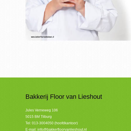
Bakkerij Floor van Lieshout
Jules Verneweg 106
5015 BM Tilburg
Tel:
013-3004050 (hoofdkantoor)
E-mail:
info@bakkerfloorvanlieshout.nl