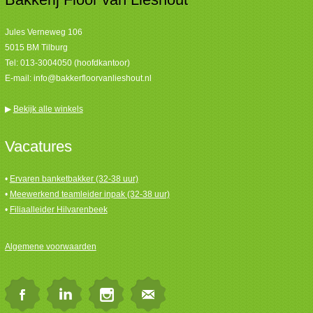
Jules Verneweg 106
5015 BM Tilburg
Tel:
013-3004050 (hoofdkantoor)
E-mail:
info@bakkerfloorvanlieshout.nl
▶
Bekijk alle winkels
Vacatures
•
Ervaren banketbakker (32-38 uur)
•
Meewerkend teamleider inpak (32-38 uur)
•
Filiaalleider Hilvarenbeek
Algemene voorwaarden