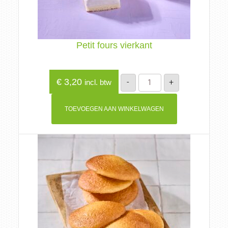
Petit fours vierkant
Petit
€
3,20
-
+
incl. btw
fours
vierkant
aantal
TOEVOEGEN AAN WINKELWAGEN