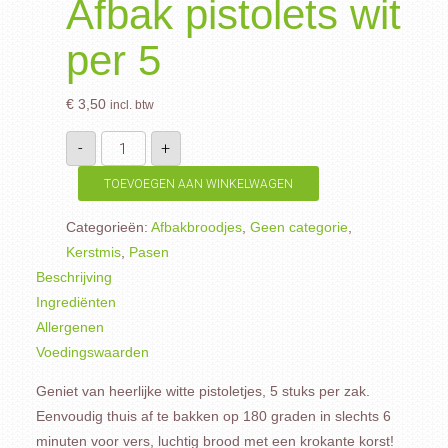
Afbak pistolets wit
per 5
€
3,50
incl. btw
Afbak
-
+
pistolets
wit
per
TOEVOEGEN AAN WINKELWAGEN
5
aantal
Categorieën:
Afbakbroodjes
,
Geen categorie
,
Kerstmis
,
Pasen
Beschrijving
Ingrediënten
Allergenen
Voedingswaarden
Geniet van heerlijke witte pistoletjes, 5 stuks per zak.
Eenvoudig thuis af te bakken op 180 graden in slechts 6
minuten voor vers, luchtig brood met een krokante korst!