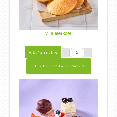
Mini eierkoek
Mini
€
0,75
-
+
incl. btw
eierkoek
aantal
TOEVOEGEN AAN WINKELWAGEN