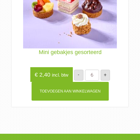
Mini gebakjes gesorteerd
Mini
€
2,40
-
+
incl. btw
gebakjes
gesorteerd
aantal
TOEVOEGEN AAN WINKELWAGEN