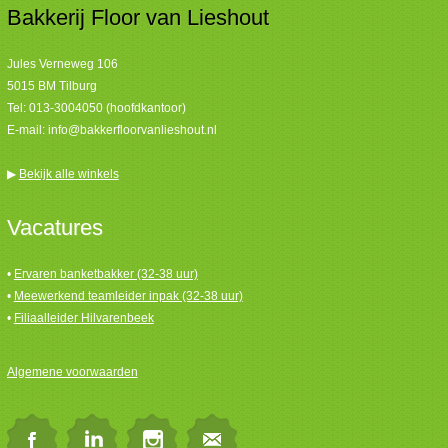
Bakkerij Floor van Lieshout
Jules Verneweg 106
5015 BM Tilburg
Tel:
013-3004050 (hoofdkantoor)
E-mail:
info@bakkerfloorvanlieshout.nl
▶
Bekijk alle winkels
Vacatures
•
Ervaren banketbakker (32-38 uur)
•
Meewerkend teamleider inpak (32-38 uur)
•
Filiaalleider Hilvarenbeek
Algemene voorwaarden