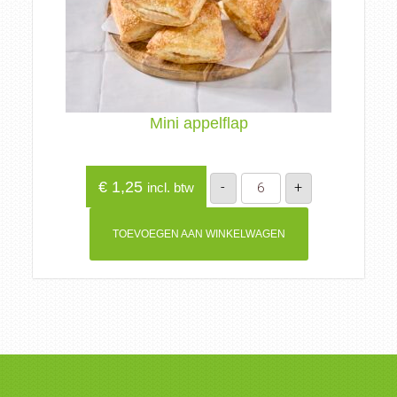
Mini appelflap
Mini
€
1,25
-
+
incl. btw
appelflap
aantal
TOEVOEGEN AAN WINKELWAGEN