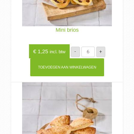
Mini brios
Mini
€
1,25
-
+
incl. btw
brios
aantal
TOEVOEGEN AAN WINKELWAGEN