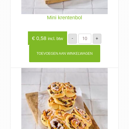
Mini krentenbol
Mini
€
0,58
-
+
incl. btw
krentenbol
aantal
TOEVOEGEN AAN WINKELWAGEN