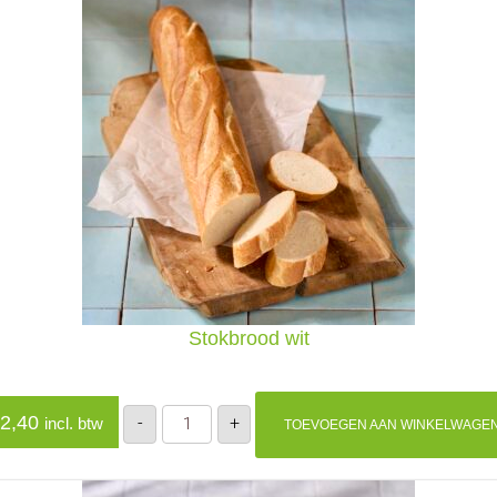
Stokbrood wit
Stokbrood
2,40
-
+
incl. btw
TOEVOEGEN AAN WINKELWAGE
wit
aantal