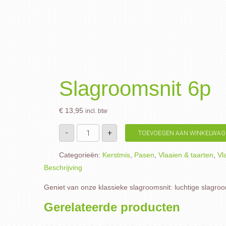
Slagroomsnit 6p
€
13,95
incl. btw
Slagroomsnit
-
+
TOEVOEGEN AAN WINKELWAG
6p
aantal
Categorieën:
Kerstmis
,
Pasen
,
Vlaaien & taarten
,
Vl
Beschrijving
Geniet van onze klassieke slagroomsnit: luchtige slagroom
Gerelateerde producten