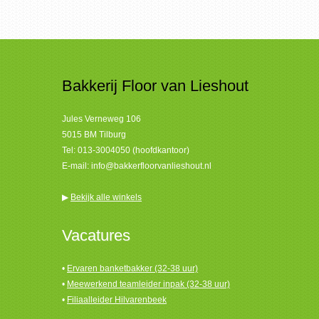
Bakkerij Floor van Lieshout
Jules Verneweg 106
5015 BM Tilburg
Tel:
013-3004050 (hoofdkantoor)
E-mail:
info@bakkerfloorvanlieshout.nl
▶
Bekijk alle winkels
Vacatures
•
Ervaren banketbakker (32-38 uur)
•
Meewerkend teamleider inpak (32-38 uur)
•
Filiaalleider Hilvarenbeek