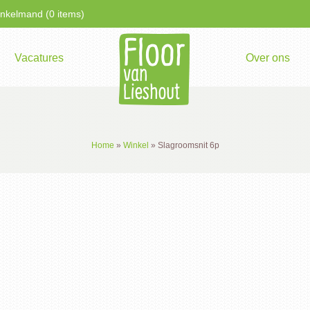
kelmand (0 items)
Vacatures
Over ons
Home
»
Winkel
»
Slagroomsnit 6p