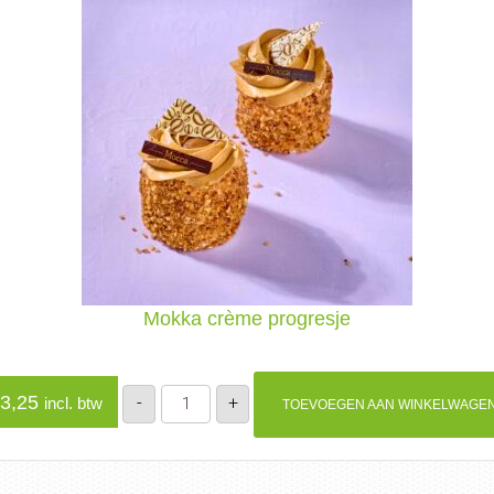
Mokka crème progresje
Mokka
3,25
-
+
incl. btw
TOEVOEGEN AAN WINKELWAGE
crème
progresje
aantal