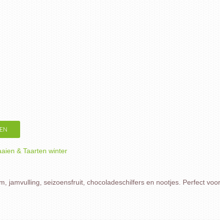
EN
aaien & Taarten winter
, jamvulling, seizoensfruit, chocoladeschilfers en nootjes. Perfect voo