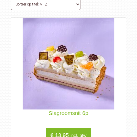
Slagroomsnit 6p
€
13,95
incl. btw