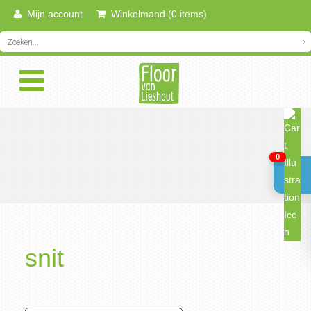
Mijn account
Winkelmand (0 items)
0
snit