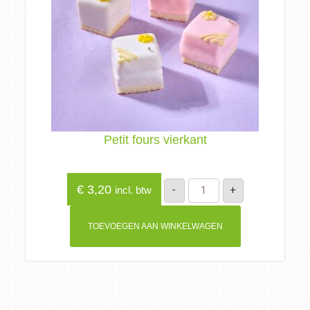
Petit fours vierkant
Petit
€
3,20
-
+
incl. btw
fours
vierkant
aantal
TOEVOEGEN AAN WINKELWAGEN