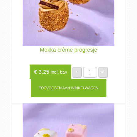
Mokka crème progresje
Mokka
€
3,25
-
+
incl. btw
crème
progresje
aantal
TOEVOEGEN AAN WINKELWAGEN