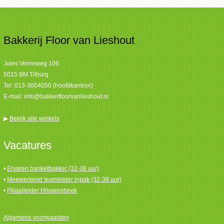
Bakkerij Floor van Lieshout
Jules Verneweg 106
5015 BM Tilburg
Tel:
013-3004050 (hoofdkantoor)
E-mail:
info@bakkerfloorvanlieshout.nl
▶
Bekijk alle winkels
Vacatures
•
Ervaren banketbakker (32-38 uur)
•
Meewerkend teamleider inpak (32-38 uur)
•
Filiaalleider Hilvarenbeek
Algemene voorwaarden