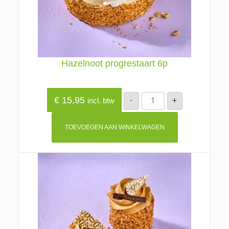
Hazelnoot progrestaart 6p
Hazelnoot
€
15,95
-
+
incl. btw
progrestaart
6p
aantal
TOEVOEGEN AAN WINKELWAGEN