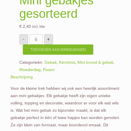
Mini gebakjes
gesorteerd
€
2,40
incl. btw
Mini
-
+
gebakjes
gesorteerd
aantal
TOEVOEGEN AAN WINKELWAGEN
Categorieën:
Gebak
,
Kerstmis
,
Mini brood & gebak
,
Moederdag
,
Pasen
Beschrijving
Voor de kleine trek hebben wij ook een heerlijk assortiment
aan mini gebakjes. Elk gebakje heeft zijn eigen unieke
vulling, topping en decoratie, waardoor er voor elk wat wils
is. Wat het mini gebak zo bijzonder maakt, is dat elk
gebakje perfect in één of twee hapjes kan worden genoten.
Ze zijn klein van formaat, maar boordevol smaak. Dit