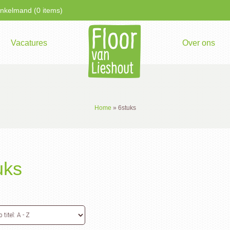
kelmand (0 items)
Vacatures
Over ons
Home
»
6stuks
uks