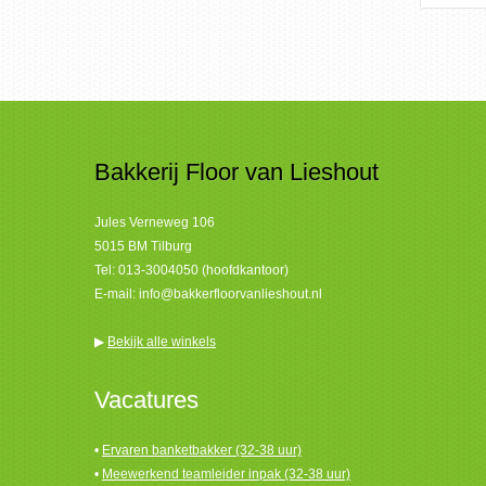
Bakkerij Floor van Lieshout
Jules Verneweg 106
5015 BM Tilburg
Tel:
013-3004050 (hoofdkantoor)
E-mail:
info@bakkerfloorvanlieshout.nl
▶
Bekijk alle winkels
Vacatures
•
Ervaren banketbakker (32-38 uur)
•
Meewerkend teamleider inpak (32-38 uur)