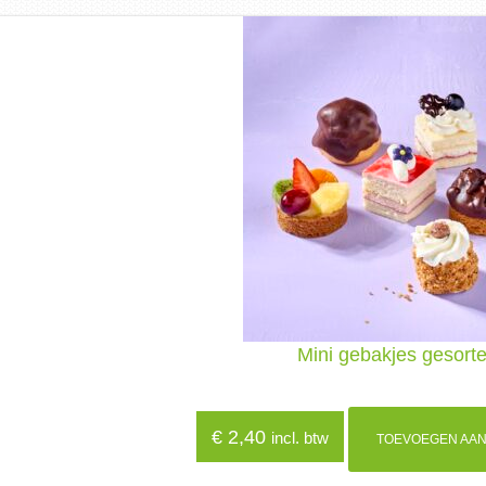
Mini gebakjes gesort
€
2,40
incl. btw
TOEVOEGEN AAN