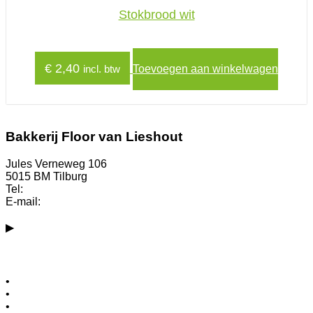
Stokbrood wit
€
2,40
incl. btw
Toevoegen aan winkelwagen
Bakkerij Floor van Lieshout
Jules Verneweg 106
5015 BM Tilburg
Tel:
013-3004050 (hoofdkantoor)
E-mail:
info@bakkerfloorvanlieshout.nl
▶
Bekijk alle winkels
Vacatures
•
Ervaren banketbakker (32-38 uur)
•
Meewerkend teamleider inpak (32-38 uur)
•
Filiaalleider Hilvarenbeek