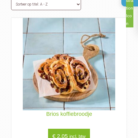
Brios koffiebroodje
€
2,05
incl. btw