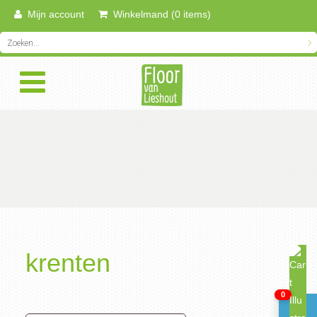
Mijn account
Winkelmand (0 items)
krenten
0