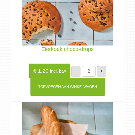
Eierkoek choco-drups
Eierkoek
€
1,20
-
+
incl. btw
choco-
drups
aantal
TOEVOEGEN AAN WINKELWAGEN