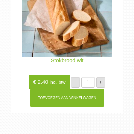
Stokbrood wit
Stokbrood
€
2,40
-
+
incl. btw
wit
aantal
TOEVOEGEN AAN WINKELWAGEN