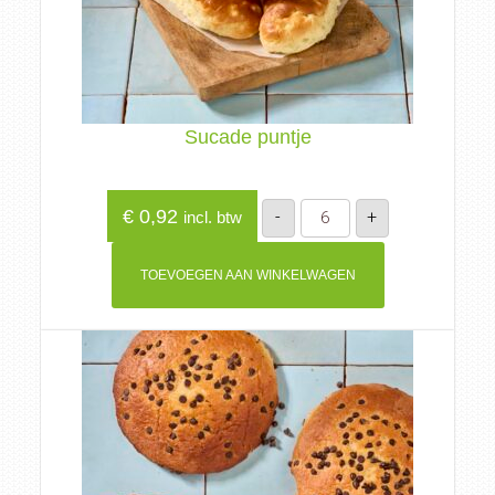
Sucade puntje
Sucade
€
0,92
-
+
incl. btw
puntje
aantal
TOEVOEGEN AAN WINKELWAGEN