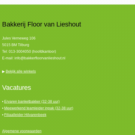
Bakkerij Floor van Lieshout
Jules Verneweg 106
5015 BM Tilburg
Tel:
013-3004050 (hoofdkantoor)
E-mail:
info@bakkerfloorvanlieshout.nl
▶
Bekijk alle winkels
Vacatures
•
Ervaren banketbakker (32-38 uur)
•
Meewerkend teamleider inpak (32-38 uur)
•
Filiaalleider Hilvarenbeek
Algemene voorwaarden