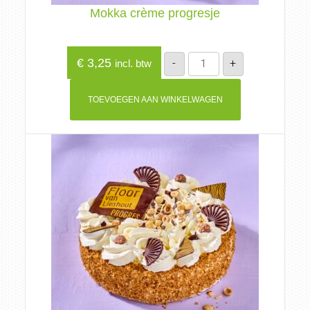
Mokka crème progresje
Mokka
€
3,25
-
+
incl. btw
crème
progresje
aantal
TOEVOEGEN AAN WINKELWAGEN