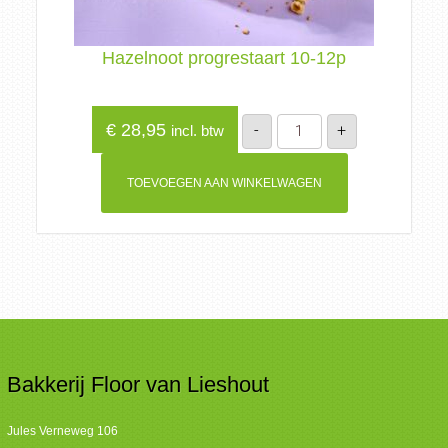
Hazelnoot progrestaart 10-12p
Hazelnoot
€
28,95
-
+
incl. btw
progrestaart
10-
12p
aantal
TOEVOEGEN AAN WINKELWAGEN
Bakkerij Floor van Lieshout
Jules Verneweg 106