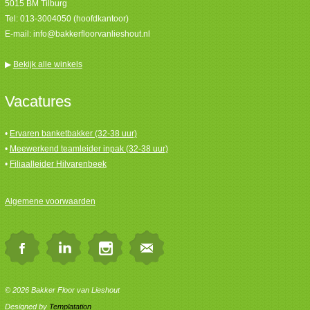
5015 BM Tilburg
Tel:
013-3004050 (hoofdkantoor)
E-mail:
info@bakkerfloorvanlieshout.nl
▶
Bekijk alle winkels
Vacatures
•
Ervaren banketbakker (32-38 uur)
•
Meewerkend teamleider inpak (32-38 uur)
•
Filiaalleider Hilvarenbeek
Algemene voorwaarden
© 2026 Bakker Floor van Lieshout
Designed by
Templatation