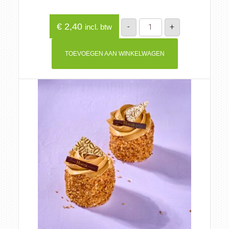
Stokbrood
€
2,40
-
+
incl. btw
wit
aantal
TOEVOEGEN AAN WINKELWAGEN