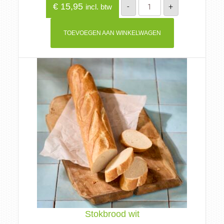
Hazelnoot
€
15,95
-
+
incl. btw
progrestaart
6p
aantal
TOEVOEGEN AAN WINKELWAGEN
Stokbrood wit