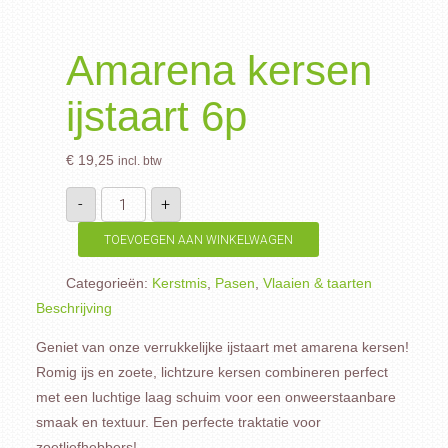
Amarena kersen
ijstaart 6p
€
19,25
incl. btw
Amarena
-
+
kersen
ijstaart
6p
TOEVOEGEN AAN WINKELWAGEN
aantal
Categorieën:
Kerstmis
,
Pasen
,
Vlaaien & taarten
Beschrijving
Geniet van onze verrukkelijke ijstaart met amarena kersen!
Romig ijs en zoete, lichtzure kersen combineren perfect
met een luchtige laag schuim voor een onweerstaanbare
smaak en textuur. Een perfecte traktatie voor
zoetliefhebbers!