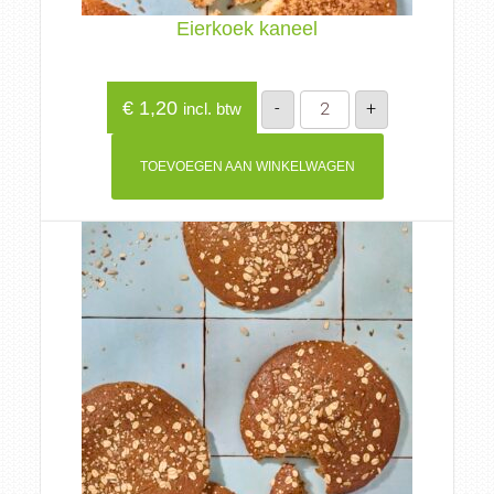
Eierkoek kaneel
Eierkoek
€
1,20
-
+
incl. btw
kaneel
aantal
TOEVOEGEN AAN WINKELWAGEN