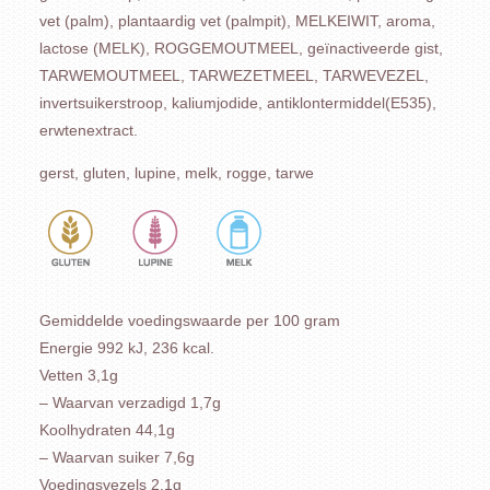
vet (palm), plantaardig vet (palmpit), MELKEIWIT, aroma,
lactose (MELK), ROGGEMOUTMEEL, geïnactiveerde gist,
TARWEMOUTMEEL, TARWEZETMEEL, TARWEVEZEL,
invertsuikerstroop, kaliumjodide, antiklontermiddel(E535),
erwtenextract.
gerst, gluten, lupine, melk, rogge, tarwe
Gemiddelde voedingswaarde per 100 gram
Energie 992 kJ, 236 kcal.
Vetten 3,1g
– Waarvan verzadigd 1,7g
Koolhydraten 44,1g
– Waarvan suiker 7,6g
Voedingsvezels 2,1g