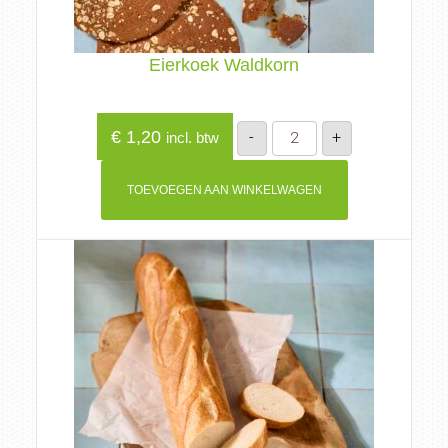
Eierkoek Waldkorn
Eierkoek
€
1,20
-
+
incl. btw
Waldkorn
aantal
TOEVOEGEN AAN WINKELWAGEN