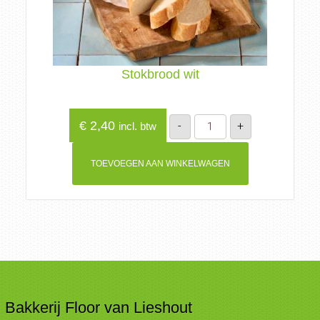
Stokbrood wit
Stokbrood
€
2,40
-
+
incl. btw
wit
aantal
TOEVOEGEN AAN WINKELWAGEN
Bakkerij Floor van Lieshout