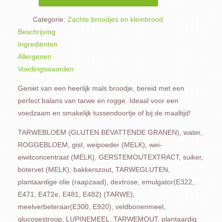
Categorie:
Zachte broodjes en kleinbrood
Beschrijving
Ingrediënten
Allergenen
Voedingswaarden
Geniet van een heerlijk mals broodje, bereid met een
perfect balans van tarwe en rogge. Ideaal voor een
voedzaam en smakelijk tussendoortje of bij de maaltijd!
TARWEBLOEM (GLUTEN BEVATTENDE GRANEN), water,
ROGGEBLOEM, gist, weipoeder (MELK), wei-
eiwitconcentraat (MELK), GERSTEMOUTEXTRACT, suiker,
botervet (MELK), bakkerszout, TARWEGLUTEN,
plantaardige olie (raapzaad), dextrose, emulgator(E322,
E471, E472e, E481, E482) (TARWE),
meelverbeteraar(E300, E920), veldbonenmeel,
glucosestroop, LUPINEMEEL, TARWEMOUT, plantaardig