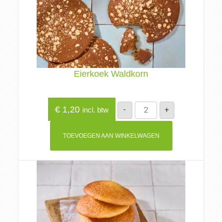
Eierkoek Waldkorn
Eierkoek
€
1,20
-
+
incl. btw
Waldkorn
aantal
TOEVOEGEN AAN WINKELWAGEN