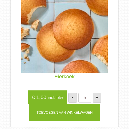
Eierkoek
Eierkoek
€
1,00
-
+
incl. btw
aantal
TOEVOEGEN AAN WINKELWAGEN