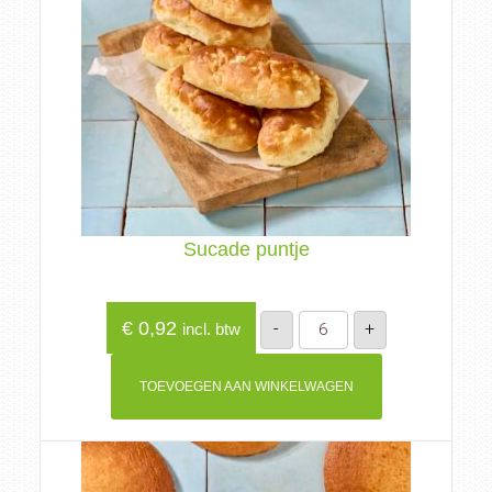
Sucade puntje
Sucade
€
0,92
-
+
incl. btw
puntje
aantal
TOEVOEGEN AAN WINKELWAGEN