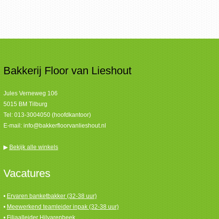
Bakkerij Floor van Lieshout
Jules Verneweg 106
5015 BM Tilburg
Tel:
013-3004050 (hoofdkantoor)
E-mail:
info@bakkerfloorvanlieshout.nl
▶
Bekijk alle winkels
Vacatures
•
Ervaren banketbakker (32-38 uur)
•
Meewerkend teamleider inpak (32-38 uur)
•
Filiaalleider Hilvarenbeek