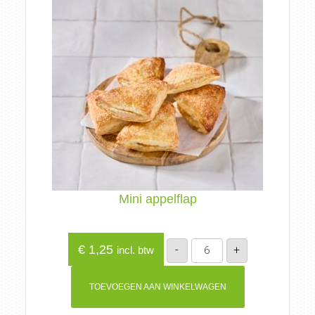
Mini appelflap
Mini
€
1,25
-
+
incl. btw
appelflap
aantal
TOEVOEGEN AAN WINKELWAGEN