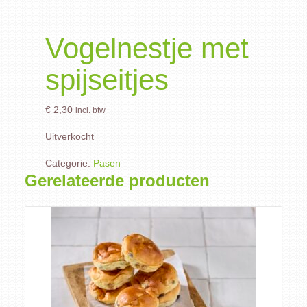
Vogelnestje met
spijseitjes
€
2,30
incl. btw
Uitverkocht
Categorie:
Pasen
Gerelateerde producten