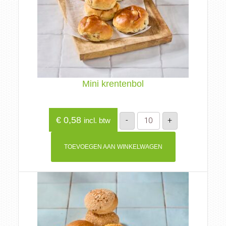
Mini krentenbol
Mini
€
0,58
-
+
incl. btw
krentenbol
aantal
TOEVOEGEN AAN WINKELWAGEN