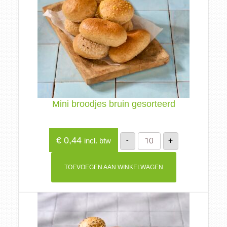
Mini broodjes bruin gesorteerd
Mini
€
0,44
-
+
incl. btw
broodjes
bruin
gesorteerd
aantal
TOEVOEGEN AAN WINKELWAGEN