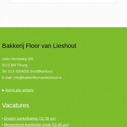
Bakkerij Floor van Lieshout
Jules Verneweg 106
5015 BM Tilburg
Tel:
013-3004050 (hoofdkantoor)
E-mail:
info@bakkerfloorvanlieshout.nl
▶
Bekijk alle winkels
Vacatures
•
Ervaren banketbakker (32-38 uur)
•
Meewerkend teamleider inpak (32-38 uur)