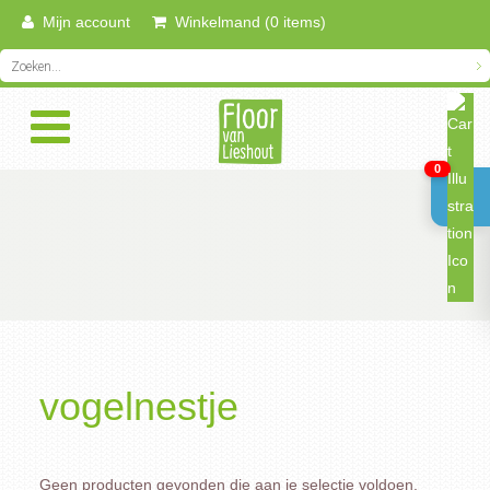
Mijn account
Winkelmand (0 items)
0
vogelnestje
Geen producten gevonden die aan je selectie voldoen.