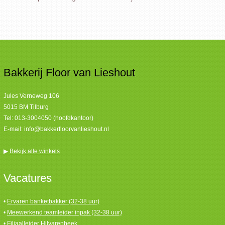
Bakkerij Floor van Lieshout
Jules Verneweg 106
5015 BM Tilburg
Tel:
013-3004050 (hoofdkantoor)
E-mail:
info@bakkerfloorvanlieshout.nl
▶
Bekijk alle winkels
Vacatures
•
Ervaren banketbakker (32-38 uur)
•
Meewerkend teamleider inpak (32-38 uur)
•
Filiaalleider Hilvarenbeek