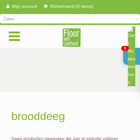
Mijn account
Winkelmand (0 items)
0
brooddeeg
Geen producten gevonden die aan je selectie voldoen.