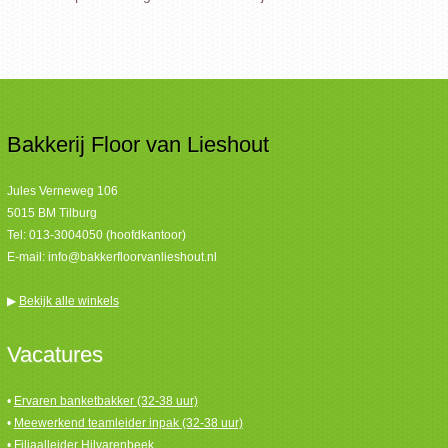
Bakkerij Floor van Lieshout
Jules Verneweg 106
5015 BM Tilburg
Tel:
013-3004050 (hoofdkantoor)
E-mail:
info@bakkerfloorvanlieshout.nl
▶
Bekijk alle winkels
Vacatures
•
Ervaren banketbakker (32-38 uur)
•
Meewerkend teamleider inpak (32-38 uur)
•
Filiaalleider Hilvarenbeek