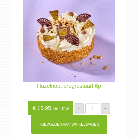
Hazelnoot progrestaart 6p
Hazelnoot
€
15,95
-
+
incl. btw
progrestaart
6p
aantal
TOEVOEGEN AAN WINKELWAGEN