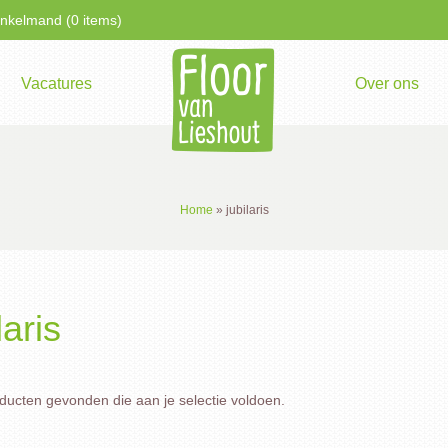
kelmand (0 items)
Vacatures
Over ons
Home
»
jubilaris
laris
ucten gevonden die aan je selectie voldoen.