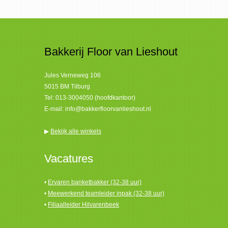
Bakkerij Floor van Lieshout
Jules Verneweg 106
5015 BM Tilburg
Tel:
013-3004050 (hoofdkantoor)
E-mail:
info@bakkerfloorvanlieshout.nl
▶
Bekijk alle winkels
Vacatures
•
Ervaren banketbakker (32-38 uur)
•
Meewerkend teamleider inpak (32-38 uur)
•
Filiaalleider Hilvarenbeek