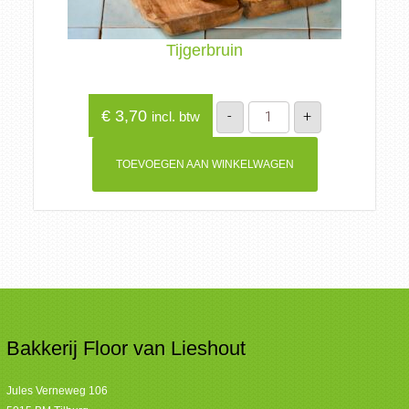
Tijgerbruin
Tijgerbruin
€
3,70
-
+
incl. btw
aantal
TOEVOEGEN AAN WINKELWAGEN
Bakkerij Floor van Lieshout
Jules Verneweg 106