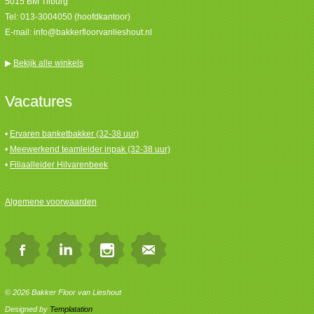
5015 BM Tilburg
Tel:
013-3004050 (hoofdkantoor)
E-mail:
info@bakkerfloorvanlieshout.nl
▶
Bekijk alle winkels
Vacatures
•
Ervaren banketbakker (32-38 uur)
•
Meewerkend teamleider inpak (32-38 uur)
•
Filiaalleider Hilvarenbeek
Algemene voorwaarden
© 2026 Bakker Floor van Lieshout
Designed by
Templatation