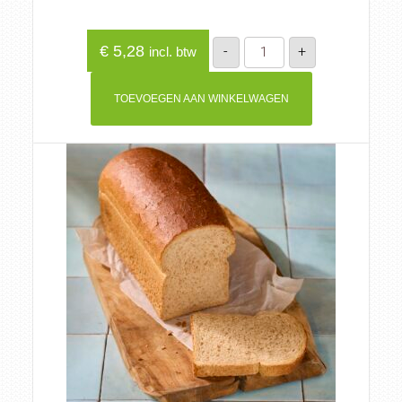
Glutenvrij
€
5,28
-
+
incl. btw
bruin
brood
400gr
aantal
TOEVOEGEN AAN WINKELWAGEN