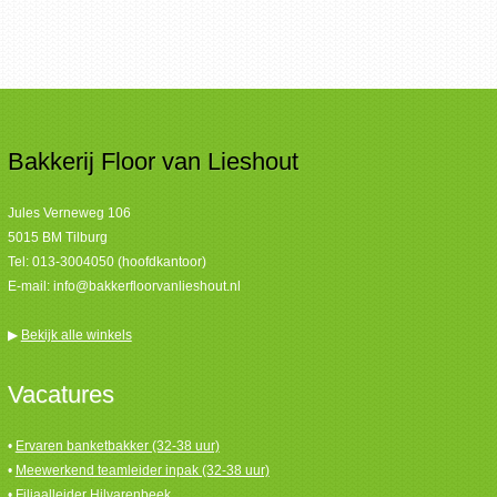
Bakkerij Floor van Lieshout
Jules Verneweg 106
5015 BM Tilburg
Tel:
013-3004050 (hoofdkantoor)
E-mail:
info@bakkerfloorvanlieshout.nl
▶
Bekijk alle winkels
Vacatures
•
Ervaren banketbakker (32-38 uur)
•
Meewerkend teamleider inpak (32-38 uur)
•
Filiaalleider Hilvarenbeek