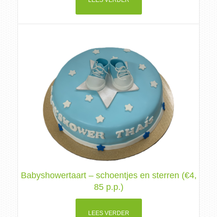
LEES VERDER
Babyshowertaart – schoentjes en sterren (€4,
85 p.p.)
LEES VERDER