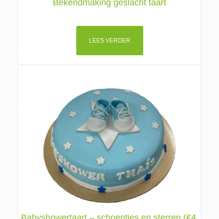
Bekendmaking geslacht taart
LEES VERDER
Babyshowertaart – schoentjes en sterren (€4,