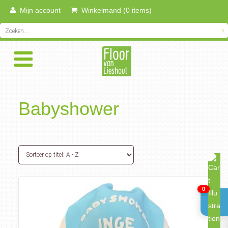
Mijn account
Winkelmand (0 items)
Babyshower
0