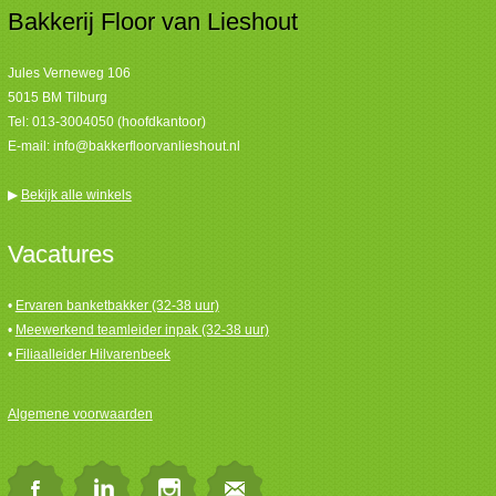
Bakkerij Floor van Lieshout
Jules Verneweg 106
5015 BM Tilburg
Tel:
013-3004050 (hoofdkantoor)
E-mail:
info@bakkerfloorvanlieshout.nl
▶
Bekijk alle winkels
Vacatures
•
Ervaren banketbakker (32-38 uur)
•
Meewerkend teamleider inpak (32-38 uur)
•
Filiaalleider Hilvarenbeek
Algemene voorwaarden