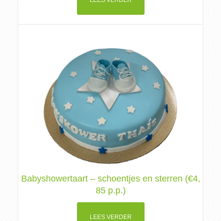
LEES VERDER
Babyshowertaart – schoentjes en sterren (€4,
85 p.p.)
LEES VERDER