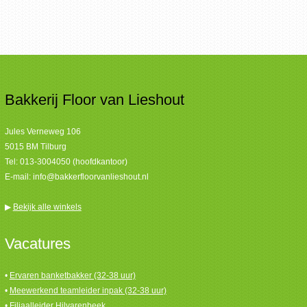
Bakkerij Floor van Lieshout
Jules Verneweg 106
5015 BM Tilburg
Tel:
013-3004050 (hoofdkantoor)
E-mail:
info@bakkerfloorvanlieshout.nl
▶
Bekijk alle winkels
Vacatures
•
Ervaren banketbakker (32-38 uur)
•
Meewerkend teamleider inpak (32-38 uur)
•
Filiaalleider Hilvarenbeek