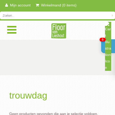
Mijn account
Winkelmand (0 items)
0
trouwdag
Geen producten gevonden die aan je selectie voldoen.