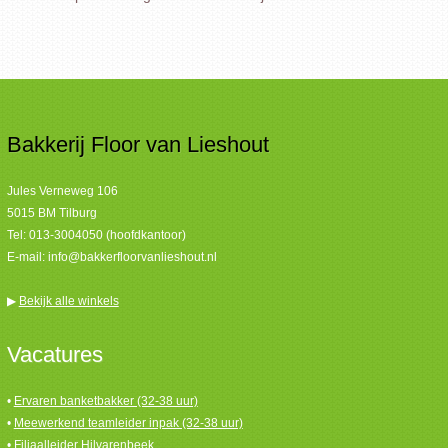
Bakkerij Floor van Lieshout
Jules Verneweg 106
5015 BM Tilburg
Tel:
013-3004050 (hoofdkantoor)
E-mail:
info@bakkerfloorvanlieshout.nl
▶
Bekijk alle winkels
Vacatures
•
Ervaren banketbakker (32-38 uur)
•
Meewerkend teamleider inpak (32-38 uur)
•
Filiaalleider Hilvarenbeek