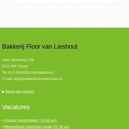
Bakkerij Floor van Lieshout
Jules Verneweg 106
5015 BM Tilburg
Tel:
013-3004050 (hoofdkantoor)
E-mail:
info@bakkerfloorvanlieshout.nl
▶
Bekijk alle winkels
Vacatures
•
Ervaren banketbakker (32-38 uur)
•
Meewerkend teamleider inpak (32-38 uur)