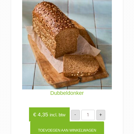
Dubbeldonker
Dubbeldonker
€
4,35
-
+
incl. btw
aantal
TOEVOEGEN AAN WINKELWAGEN