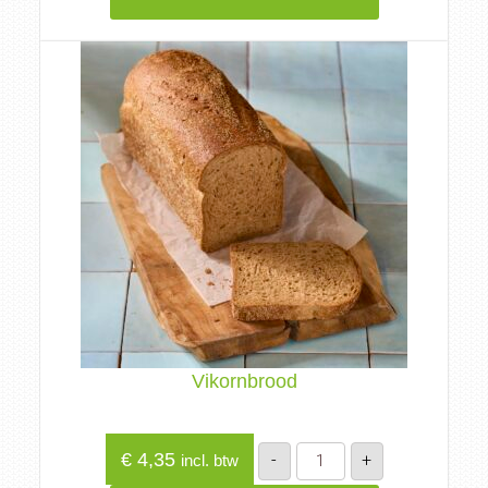
Vikornbrood
Vikornbrood
€
4,35
-
+
incl. btw
aantal