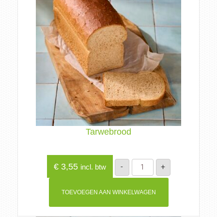
Tarwebrood
Tarwebrood
€
3,55
-
+
incl. btw
aantal
TOEVOEGEN AAN WINKELWAGEN