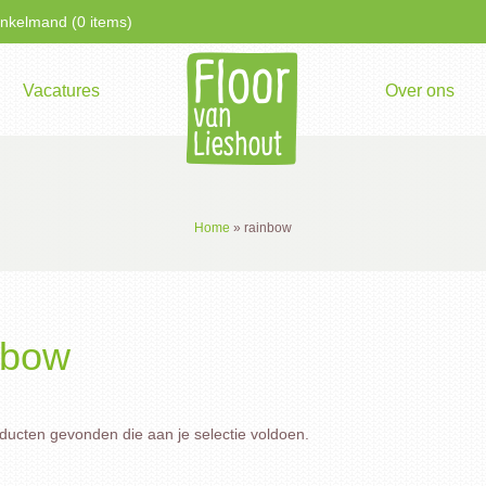
kelmand (0 items)
Vacatures
Over ons
Home
»
rainbow
nbow
ucten gevonden die aan je selectie voldoen.