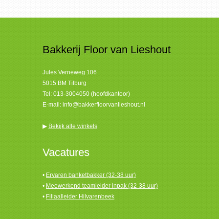
Bakkerij Floor van Lieshout
Jules Verneweg 106
5015 BM Tilburg
Tel:
013-3004050 (hoofdkantoor)
E-mail:
info@bakkerfloorvanlieshout.nl
▶
Bekijk alle winkels
Vacatures
•
Ervaren banketbakker (32-38 uur)
•
Meewerkend teamleider inpak (32-38 uur)
•
Filiaalleider Hilvarenbeek