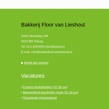
Bakkerij Floor van Lieshout
Jules Verneweg 106
5015 BM Tilburg
Tel:
013-3004050 (hoofdkantoor)
E-mail:
info@bakkerfloorvanlieshout.nl
▶
Bekijk alle winkels
Vacatures
•
Ervaren banketbakker (32-38 uur)
•
Meewerkend teamleider inpak (32-38 uur)
•
Filiaalleider Hilvarenbeek