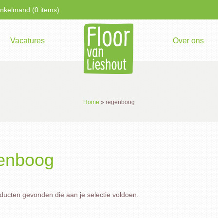
kelmand (0 items)
Vacatures
Over ons
Home
»
regenboog
enboog
ucten gevonden die aan je selectie voldoen.