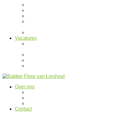
Moergestel
Oisterwijk
Reusel
Sprang-
Capelle
Waalwijk
Vacatures
Ervaren
banketbakker
Filiaalleider
Winkelmedewerkers
Zaterdaghulpen
Over ons
Geschiedenis
Duurzaamheid
Spaarpas
Contact