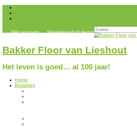
Zoeken
Mijn account
Winkelmand (0 items)
naar:
Bakker Floor van Lieshout
Het leven is goed… al 100 jaar!
Home
Bestellen
Afbakbroodjes
Brood
Cake,
koek en
overig
Chocolade
Dieet &
gevuld
brood