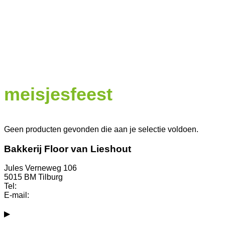
meisjesfeest
Geen producten gevonden die aan je selectie voldoen.
Bakkerij Floor van Lieshout
Jules Verneweg 106
5015 BM Tilburg
Tel:
013-3004050 (hoofdkantoor)
E-mail:
info@bakkerfloorvanlieshout.nl
▶
Bekijk alle winkels