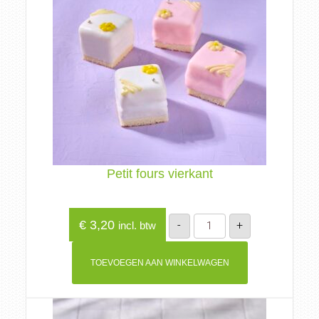
Petit fours vierkant
Petit
€
3,20
-
+
incl. btw
fours
vierkant
aantal
TOEVOEGEN AAN WINKELWAGEN