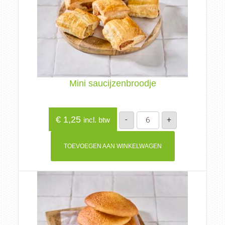
Mini saucijzenbroodje
Mini
€
1,25
-
+
incl. btw
saucijzenbroodje
aantal
TOEVOEGEN AAN WINKELWAGEN