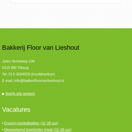
Bakkerij Floor van Lieshout
Jules Verneweg 106
5015 BM Tilburg
Tel:
013-3004050 (hoofdkantoor)
E-mail:
info@bakkerfloorvanlieshout.nl
▶
Bekijk alle winkels
Vacatures
•
Ervaren banketbakker (32-38 uur)
•
Meewerkend teamleider inpak (32-38 uur)