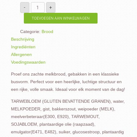
Melkwit
-
+
half
aantal
TOEVOEGEN AAN WINKELWAGEN
Categorie:
Brood
Beschrijving
Ingrediënten
Allergenen
Voedingswaarden
Proef ons zachte melkbrood, gebakken in een klassieke
busvorm. Perfect voor een heerlijke, luchtige structuur en
een rijke, volle smaak. Ideaal voor elk moment van de dag!
TARWEBLOEM (GLUTEN BEVATTENDE GRANEN), water,
MELKPOEDER, gist, bakkerszout, weipoeder (MELK),
meelverbeteraar(E300, E920), TARWEMOUT,
SOJABLOEM, plantaardige olie (raapzaad),
emulgator(E471, E482), suiker, glucosestroop, plantaardig