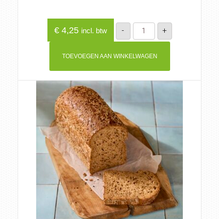
Zonnepit
€
4,25
-
+
incl. btw
volkoren
aantal
TOEVOEGEN AAN WINKELWAGEN