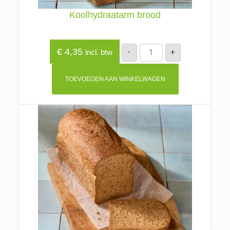
Koolhydraatarm brood
Koolhydraatarm
€
4,35
-
+
incl. btw
brood
aantal
TOEVOEGEN AAN WINKELWAGEN