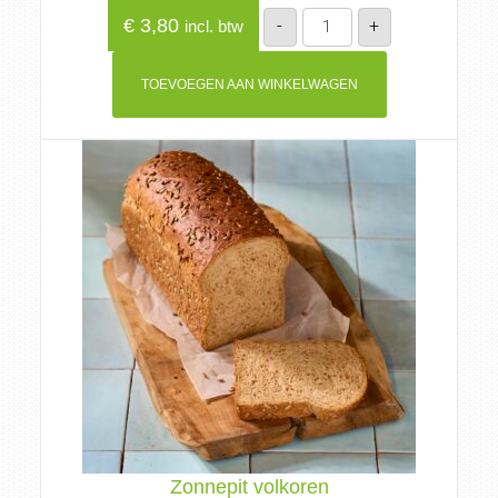
Desem
€
3,80
-
+
incl. btw
wit
aantal
TOEVOEGEN AAN WINKELWAGEN
Zonnepit volkoren