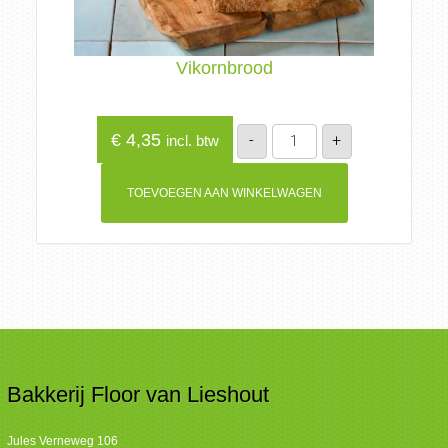
Vikornbrood
Vikornbrood
€
4,35
-
+
incl. btw
aantal
TOEVOEGEN AAN WINKELWAGEN
Bakkerij Floor van Lieshout
Jules Verneweg 106