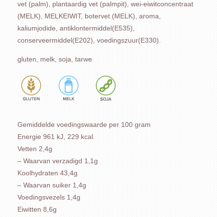
vet (palm), plantaardig vet (palmpit), wei-eiwitconcentraat
(MELK), MELKEIWIT, botervet (MELK), aroma,
kaliumjodide, antiklontermiddel(E535),
conserveermiddel(E202), voedingszuur(E330).
gluten, melk, soja, tarwe
Gemiddelde voedingswaarde per 100 gram
Energie 961 kJ, 229 kcal.
Vetten 2,4g
– Waarvan verzadigd 1,1g
Koolhydraten 43,4g
– Waarvan suiker 1,4g
Voedingsvezels 1,4g
Eiwitten 8,6g