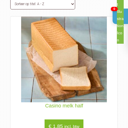
0
Casino melk half
€
1,85
incl. btw