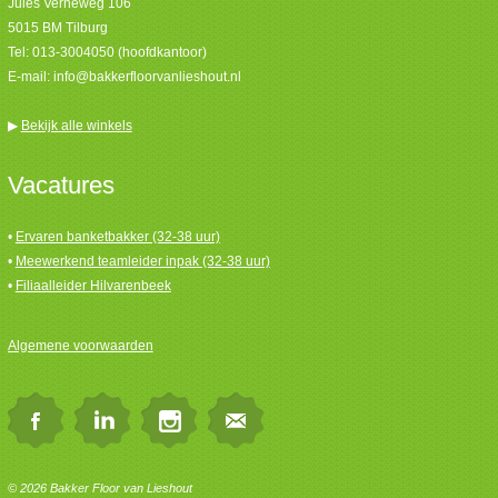
Jules Verneweg 106
5015 BM Tilburg
Tel:
013-3004050 (hoofdkantoor)
E-mail:
info@bakkerfloorvanlieshout.nl
▶
Bekijk alle winkels
Vacatures
•
Ervaren banketbakker (32-38 uur)
•
Meewerkend teamleider inpak (32-38 uur)
•
Filiaalleider Hilvarenbeek
Algemene voorwaarden
© 2026 Bakker Floor van Lieshout