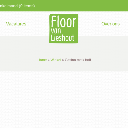
kelmand (0 items)
Vacatures
Over ons
Home
»
Winkel
»
Casino melk half