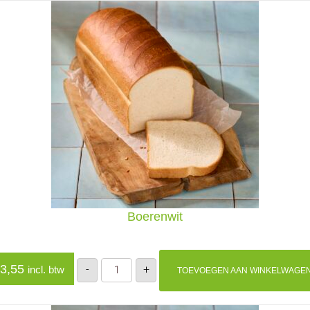
Boerenwit
Boerenwit
3,55
-
+
incl. btw
TOEVOEGEN AAN WINKELWAGE
aantal