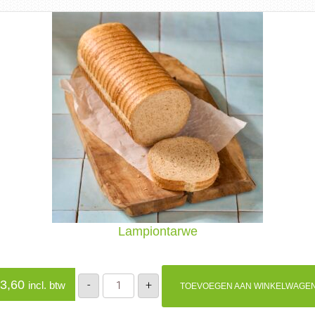
Lampiontarwe
Lampiontarwe
3,60
-
+
incl. btw
TOEVOEGEN AAN WINKELWAGE
aantal