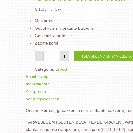
€
1,85
incl. btw
Melkbrood
Gebakken in vierkante bakvorm
Geschikt voor tosti’s
Zachte korst
Casino
-
+
TOEVOEGEN AAN WINKELWAG
melk
half
aantal
Categorie:
Brood
Beschrijving
Ingrediënten
Allergenen
Voedingswaarden
Ons melkbrood, gebakken in een vierkante bakvorm, heeft e
TARWEBLOEM (GLUTEN BEVATTENDE GRANEN), water, M
plantaardige olie (raapzaad), emulgator(E471, E482), sui