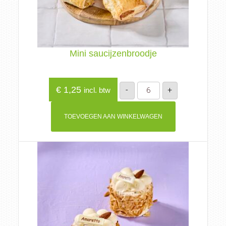
Mini saucijzenbroodje
Mini
€
1,25
-
+
incl. btw
saucijzenbroodje
aantal
TOEVOEGEN AAN WINKELWAGEN