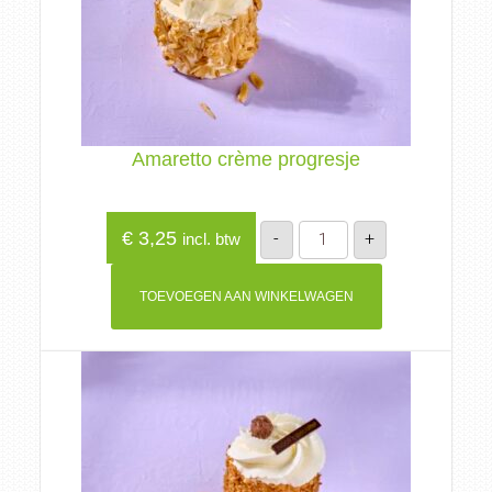
Amaretto crème progresje
Amaretto
€
3,25
-
+
incl. btw
crème
progresje
aantal
TOEVOEGEN AAN WINKELWAGEN