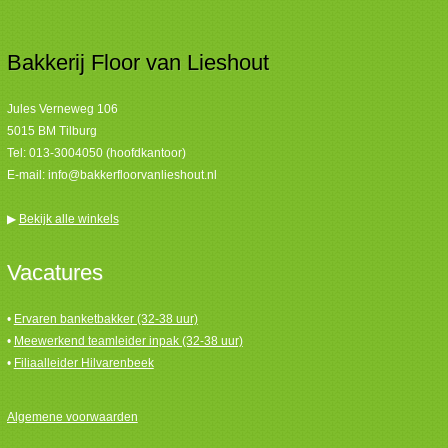
Bakkerij Floor van Lieshout
Jules Verneweg 106
5015 BM Tilburg
Tel:
013-3004050 (hoofdkantoor)
E-mail:
info@bakkerfloorvanlieshout.nl
▶
Bekijk alle winkels
Vacatures
•
Ervaren banketbakker (32-38 uur)
•
Meewerkend teamleider inpak (32-38 uur)
•
Filiaalleider Hilvarenbeek
Algemene voorwaarden