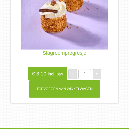
Slagroomprogresje
Slagroomprogresje
€
3,10
-
+
incl. btw
aantal
TOEVOEGEN AAN WINKELWAGEN