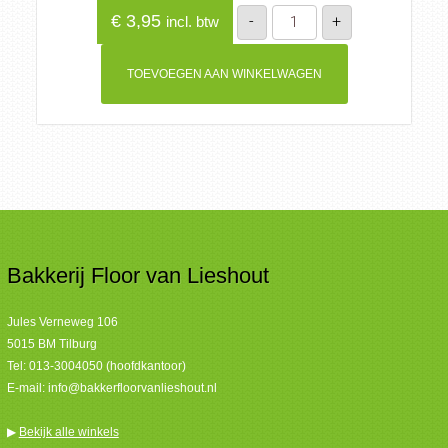
Glutenvrij
€
3,95
-
+
incl. btw
en
lactosevrij
aardbeien
gebak
TOEVOEGEN AAN WINKELWAGEN
aantal
Bakkerij Floor van Lieshout
Jules Verneweg 106
5015 BM Tilburg
Tel:
013-3004050 (hoofdkantoor)
E-mail:
info@bakkerfloorvanlieshout.nl
▶
Bekijk alle winkels