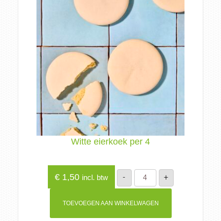
Witte eierkoek per 4
Witte
€
1,50
-
+
incl. btw
eierkoek
per
4
aantal
TOEVOEGEN AAN WINKELWAGEN