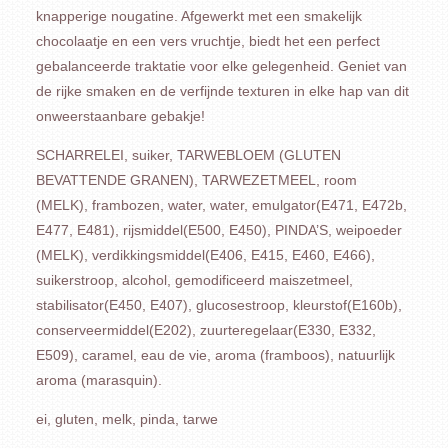
knapperige nougatine. Afgewerkt met een smakelijk
chocolaatje en een vers vruchtje, biedt het een perfect
gebalanceerde traktatie voor elke gelegenheid. Geniet van
de rijke smaken en de verfijnde texturen in elke hap van dit
onweerstaanbare gebakje!
SCHARRELEI, suiker, TARWEBLOEM (GLUTEN
BEVATTENDE GRANEN), TARWEZETMEEL, room
(MELK), frambozen, water, water, emulgator(E471, E472b,
E477, E481), rijsmiddel(E500, E450), PINDA’S, weipoeder
(MELK), verdikkingsmiddel(E406, E415, E460, E466),
suikerstroop, alcohol, gemodificeerd maiszetmeel,
stabilisator(E450, E407), glucosestroop, kleurstof(E160b),
conserveermiddel(E202), zuurteregelaar(E330, E332,
E509), caramel, eau de vie, aroma (framboos), natuurlijk
aroma (marasquin).
ei, gluten, melk, pinda, tarwe