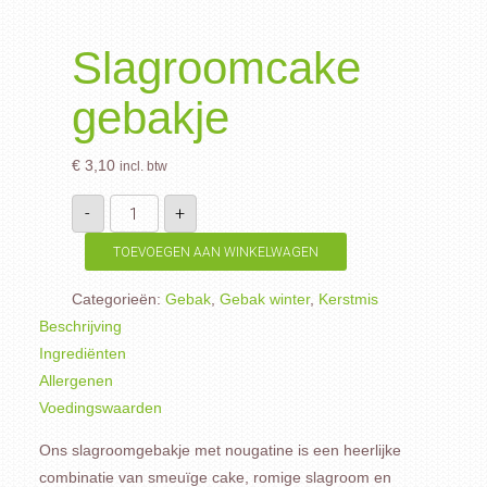
Slagroomcake
gebakje
€
3,10
incl. btw
Slagroomcake
-
+
gebakje
aantal
TOEVOEGEN AAN WINKELWAGEN
Categorieën:
Gebak
,
Gebak winter
,
Kerstmis
Beschrijving
Ingrediënten
Allergenen
Voedingswaarden
Ons slagroomgebakje met nougatine is een heerlijke
combinatie van smeuïge cake, romige slagroom en