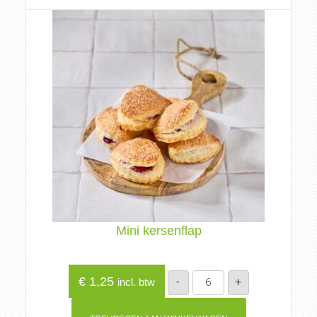
Mini kersenflap
Mini
€
1,25
-
+
incl. btw
kersenflap
aantal