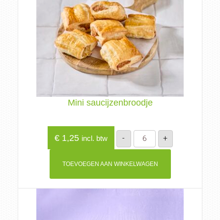
Mini saucijzenbroodje
Mini
€
1,25
-
+
incl. btw
saucijzenbroodje
aantal
TOEVOEGEN AAN WINKELWAGEN