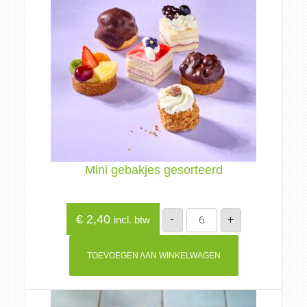
Mini gebakjes gesorteerd
Mini
€
2,40
-
+
incl. btw
gebakjes
gesorteerd
aantal
TOEVOEGEN AAN WINKELWAGEN