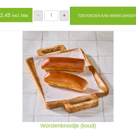
Frikandel
2,45
-
+
incl. btw
TOEVOEGEN AAN WINKELWAGE
deluxe
aantal
Worstenbroodje (koud)