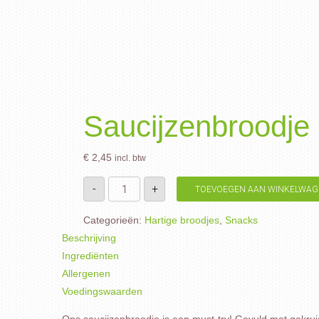
Saucijzenbroodje
€
2,45
incl. btw
Saucijzenbroodje
-
+
TOEVOEGEN AAN WINKELWAG
aantal
Categorieën:
Hartige broodjes
,
Snacks
Beschrijving
Ingrediënten
Allergenen
Voedingswaarden