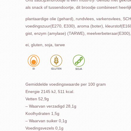
Ons saucijzenbroodje is een must-try! Gevuld met gekruid
als snack of tussendoortje, dit broodje combineert heerli
plantaardige olie (gehard), rundvlees, varkensvlee
voedingszuur(E270, E330), aroma (boter), kleurstof(E1
gist, enzym (amylase) (TARWE), meelverbeteraar(E300), d
ei, gluten, soja, tarwe
Gemiddelde voedingswaarde per 100 gram
Energie 2145 kJ, 511 kcal.
Vetten 52,9g
– Waarvan verzadigd 28,1g
Koolhydraten 1,5g
– Waarvan suiker 0,1g
Voedingsvezels 0,1g