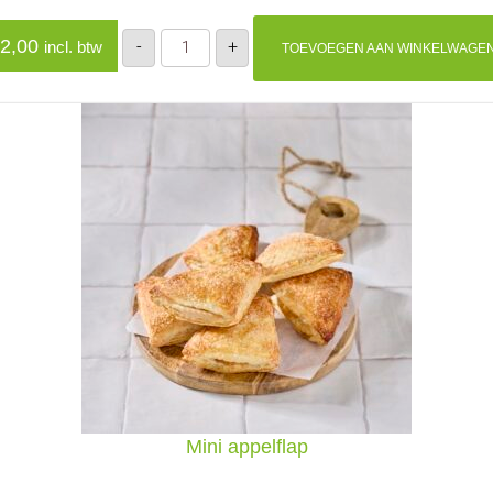
Worstenbroodje
2,00
-
+
incl. btw
TOEVOEGEN AAN WINKELWAGE
(koud)
aantal
Mini appelflap