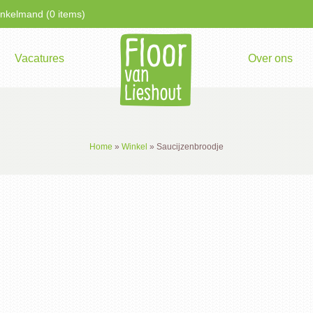
kelmand (0 items)
Vacatures
Over ons
Home
»
Winkel
»
Saucijzenbroodje