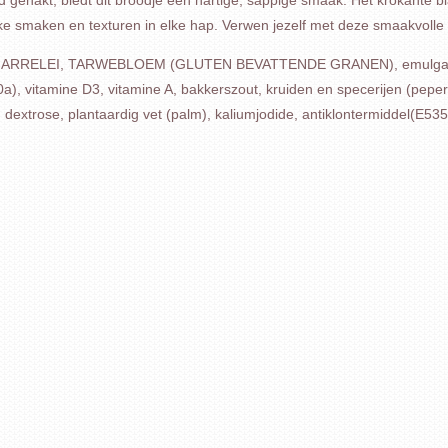
 gehakt, biedt dit broodje een hartige, sappige smaak. Het krokante bl
jke smaken en texturen in elke hap. Verwen jezelf met deze smaakvolle t
s, SCHARRELEI, TARWEBLOEM (GLUTEN BEVATTENDE GRANEN), emulgato
60a), vitamine D3, vitamine A, bakkerszout, kruiden en specerijen (
extrose, plantaardig vet (palm), kaliumjodide, antiklontermiddel(E535