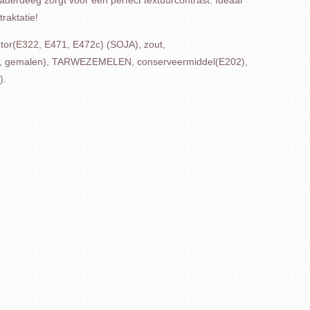
aderdeeg zorgt voor een perfect textuurcontrast. Ideaal
raktatie!
r(E322, E471, E472c) (SOJA), zout,
peper, gemalen), TARWEZEMELEN, conserveermiddel(E202),
).