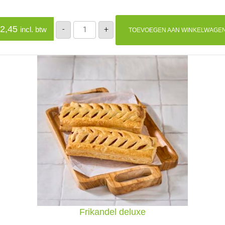
Frikandellenbroodje
2,45
-
+
incl. btw
TOEVOEGEN AAN WINKELWAGE
aantal
Frikandel deluxe