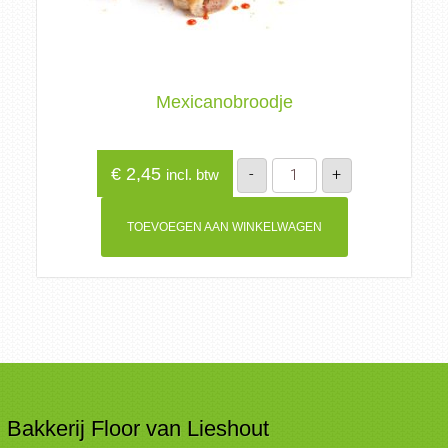
Mexicanobroodje
Mexicanobroodje
€
2,45
-
+
incl. btw
aantal
TOEVOEGEN AAN WINKELWAGEN
Bakkerij Floor van Lieshout