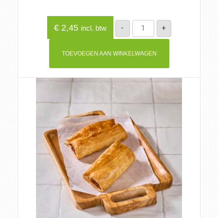
Frikandellenbroodje
€
2,45
-
+
incl. btw
aantal
TOEVOEGEN AAN WINKELWAGEN