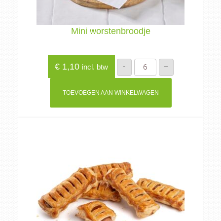
Mini worstenbroodje
Mini
€
1,10
-
+
incl. btw
worstenbroodje
aantal
TOEVOEGEN AAN WINKELWAGEN