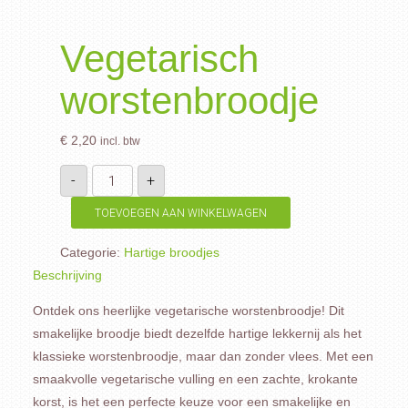
Vegetarisch
worstenbroodje
€
2,20
incl. btw
Vegetarisch
-
+
worstenbroodje
aantal
TOEVOEGEN AAN WINKELWAGEN
Categorie:
Hartige broodjes
Beschrijving
Ontdek ons heerlijke vegetarische worstenbroodje! Dit
smakelijke broodje biedt dezelfde hartige lekkernij als het
klassieke worstenbroodje, maar dan zonder vlees. Met een
smaakvolle vegetarische vulling en een zachte, krokante
korst, is het een perfecte keuze voor een smakelijke en