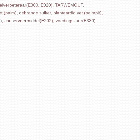
lverbeteraar(E300, E920), TARWEMOUT,
palm), gebrande suiker, plantaardig vet (palmpit),
), conserveermiddel(E202), voedingszuur(E330).