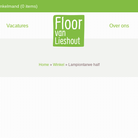
kelmand (0 items)
Vacatures
Over ons
Home
»
Winkel
»
Lampiontarwe half