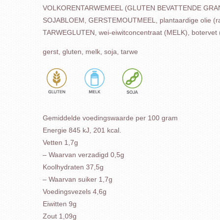
VOLKORENTARWEMEEL (GLUTEN BEVATTENDE GRANEN), w
SOJABLOEM, GERSTEMOUTMEEL, plantaardige olie (raapzaa
TARWEGLUTEN, wei-eiwitconcentraat (MELK), botervet (M
gerst, gluten, melk, soja, tarwe
Gemiddelde voedingswaarde per 100 gram
Energie 845 kJ, 201 kcal.
Vetten 1,7g
– Waarvan verzadigd 0,5g
Koolhydraten 37,5g
– Waarvan suiker 1,7g
Voedingsvezels 4,6g
Eiwitten 9g
Zout 1,09g