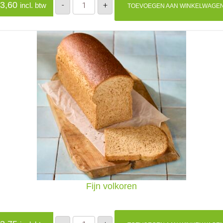
3,60
-
+
incl. btw
TOEVOEGEN AAN WINKELWAGE
aantal
Fijn volkoren
Fijn