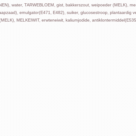
ater, TARWEBLOEM, gist, bakkerszout, weipoeder (MELK), mee
d), emulgator(E471, E482), suiker, glucosestroop, plantaardig vet (
ELK), MELKEIWIT, erwteneiwit, kaliumjodide, antiklontermiddel(E535