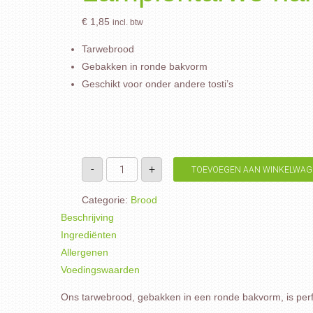
€
1,85
incl. btw
Tarwebrood
Gebakken in ronde bakvorm
Geschikt voor onder andere tosti’s
Lampiontarwe
-
+
TOEVOEGEN AAN WINKELWAG
half
aantal
Categorie:
Brood
Beschrijving
Ingrediënten
Allergenen
Voedingswaarden
Ons tarwebrood, gebakken in een ronde bakvorm, is perfec