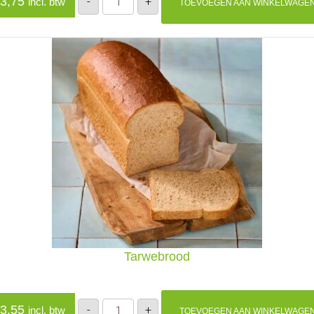
3,75
-
+
incl. btw
TOEVOEGEN AAN WINKELWAGE
volkoren
aantal
Tarwebrood
Tarwebrood
3,55
-
+
incl. btw
TOEVOEGEN AAN WINKELWAGE
aantal