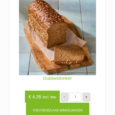
Dubbeldonker
Dubbeldonker
€
4,35
-
+
incl. btw
aantal
TOEVOEGEN AAN WINKELWAGEN