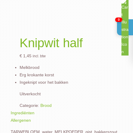
0
Knipwit half
€
1,45
incl. btw
Melkbrood
Erg krokante korst
Ingeknipt voor het bakken
Uitverkocht
Categorie:
Brood
Ingrediënten
Allergenen
TARWEBLOEM, water, MELKPOEDER, gist, bakkerszout,