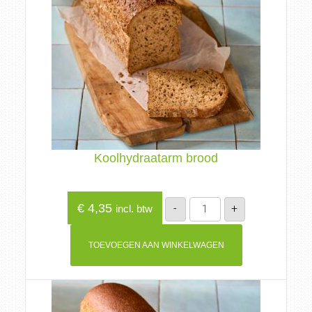
Koolhydraatarm brood
Koolhydraatarm
€
4,35
-
+
incl. btw
brood
aantal
TOEVOEGEN AAN WINKELWAGEN