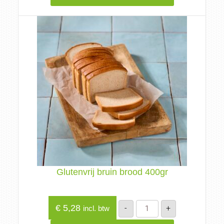
Glutenvrij bruin brood 400gr
Glutenvrij
€
5,28
-
+
incl. btw
bruin
brood
400gr