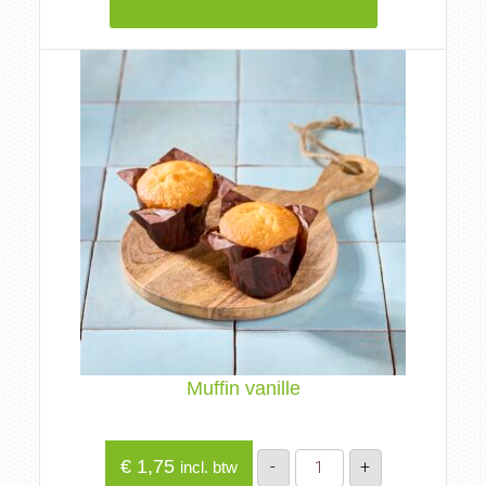
Muffin vanille
Muffin
€
1,75
-
+
incl. btw
vanille
aantal