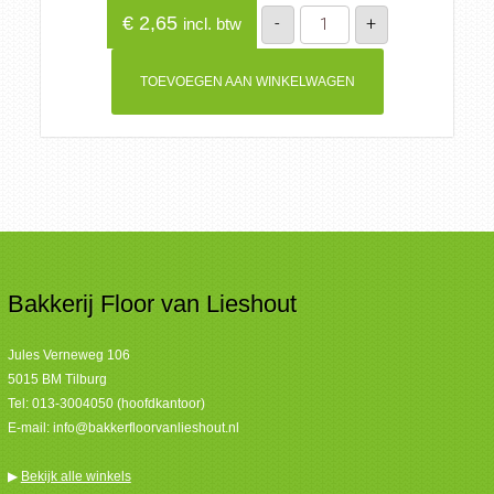
Appelpunt
€
2,65
-
+
incl. btw
aantal
TOEVOEGEN AAN WINKELWAGEN
Bakkerij Floor van Lieshout
Jules Verneweg 106
5015 BM Tilburg
Tel:
013-3004050 (hoofdkantoor)
E-mail:
info@bakkerfloorvanlieshout.nl
▶
Bekijk alle winkels