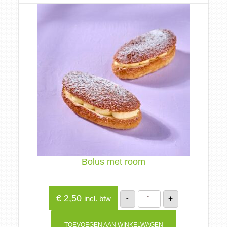
Bolus met room
Bolus
€
2,50
-
+
incl. btw
met
room
aantal
TOEVOEGEN AAN WINKELWAGEN